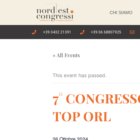
CHI SIAMO
+39 0432 21391
+39 06 68807925
« All Events
This event has passed.
7° CONGRESS
TOP ORL
26 Ottobre 2024